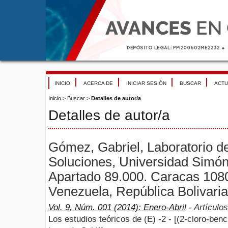
INICIO
ACERCA DE
INICIAR SESIÓN
BUSCAR
ACTU
Inicio
>
Buscar
>
Detalles de autor/a
Detalles de autor/a
Gómez, Gabriel, Laboratorio d
Soluciones, Universidad Simón
Apartado 89.000. Caracas 108
Venezuela, República Bolivari
Vol. 9, Núm. 001 (2014): Enero-Abril
- Artículos
Los estudios teóricos de (E) -2 - [(2-cloro-benc