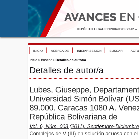
INICIO
ACERCA DE
INICIAR SESIÓN
BUSCAR
ACTU
Inicio
>
Buscar
>
Detalles de autor/a
Detalles de autor/a
Lubes, Giuseppe, Departament
Universidad Simón Bolívar (US
89.000. Caracas 1080 A. Venez
República Bolivariana de
Vol. 6, Núm. 003 (2011): Septiembre-Diciembre
Complejos de V (III) en solución acuosa con el