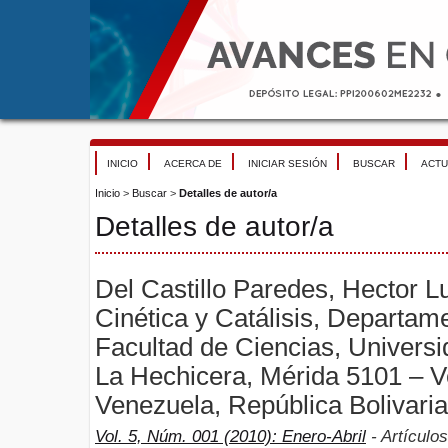
INICIO
ACERCA DE
INICIAR SESIÓN
BUSCAR
ACTU
Inicio
>
Buscar
>
Detalles de autor/a
Detalles de autor/a
Del Castillo Paredes, Hector Lu
Cinética y Catálisis, Departam
Facultad de Ciencias, Univers
La Hechicera, Mérida 5101 – V
Venezuela, República Bolivari
Vol. 5, Núm. 001 (2010): Enero-Abril
- Artículos