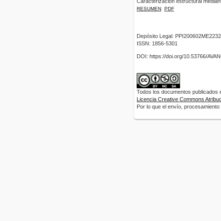
Caracterización estructural mediant
RESUMEN
PDF
Depósito Legal: PPI200602ME2232
ISSN: 1856-5301
DOI: https://doi.org/10.53766/AV
Todos los documentos publicados en
Licencia Creative Commons Atribuci
Por lo que el envío, procesamiento y