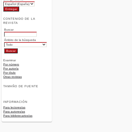
CONTENIDO DE LA
REVISTA
Buscar
Ámbito de la búsqueda
Examinar
Por número
Por autor/a
Por título
Otras revistas
TAMAÑO DE FUENTE
INFORMACIÓN
Para lectores/as
Para autores/as
Para bibliotecarios/as