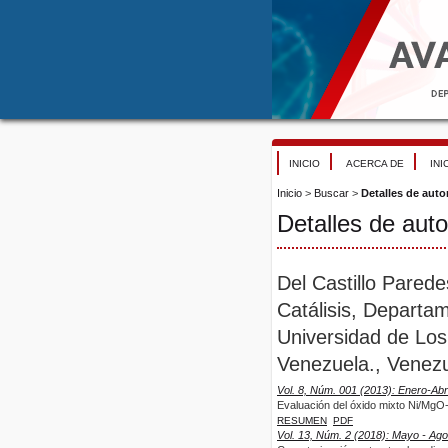
INICIO
ACERCA DE
INI
Inicio
>
Buscar
>
Detalles de auto
Detalles de auto
Del Castillo Parede
Catálisis, Departa
Universidad de Los
Venezuela., Venezu
Vol. 8, Núm. 001 (2013): Enero-Abri
Evaluación del óxido mixto Ni/Mg
RESUMEN
PDF
Vol. 13, Núm. 2 (2018): Mayo - Ag