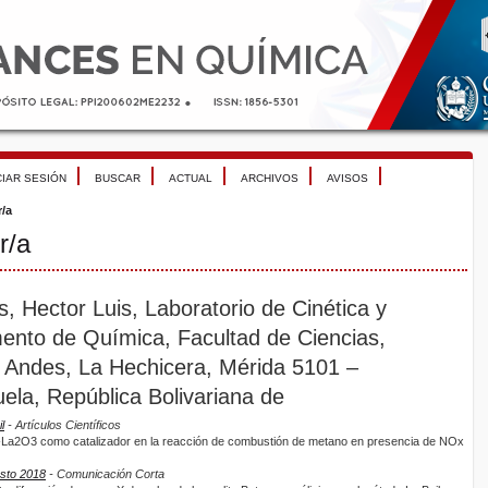
CIAR SESIÓN
BUSCAR
ACTUAL
ARCHIVOS
AVISOS
r/a
r/a
s, Hector Luis, Laboratorio de Cinética y
mento de Química, Facultad de Ciencias,
 Andes, La Hechicera, Mérida 5101 –
ela, República Bolivariana de
l
- Artículos Científicos
O-La2O3 como catalizador en la reacción de combustión de metano en presencia de NOx
osto 2018
- Comunicación Corta