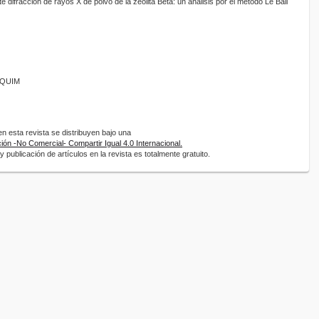
e difracción de rayos X de polvo de la zeolita Beta: un análisis por el método Le Bail
ANQUIM
 esta revista se distribuyen bajo una
ón -No Comercial- Compartir Igual 4.0 Internacional.
 publicación de artículos en la revista es totalmente gratuito.