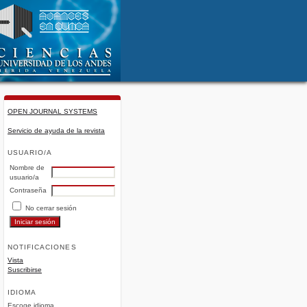
OPEN JOURNAL SYSTEMS
Servicio de ayuda de la revista
USUARIO/A
Nombre de
usuario/a
Contraseña
No cerrar sesión
NOTIFICACIONES
Vista
Suscribirse
IDIOMA
Escoge idioma