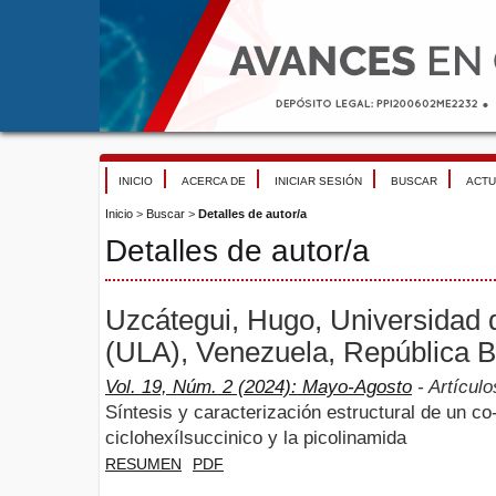
INICIO
ACERCA DE
INICIAR SESIÓN
BUSCAR
ACTU
Inicio
>
Buscar
>
Detalles de autor/a
Detalles de autor/a
Uzcátegui, Hugo, Universidad
(ULA), Venezuela, República B
Vol. 19, Núm. 2 (2024): Mayo-Agosto
- Artículo
Síntesis y caracterización estructural de un co-
ciclohexílsuccinico y la picolinamida
RESUMEN
PDF