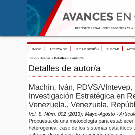
INICIO
ACERCA DE
INICIAR SESIÓN
BUSCAR
ACTU
Inicio
>
Buscar
>
Detalles de autor/a
Detalles de autor/a
Machín, Iván, PDVSA/Intevep,
Investigación Estratégica en R
Venezuela., Venezuela, Repúbl
Vol. 8, Núm. 002 (2013): Mayo-Agosto
- Artícul
Propuesta de una metodología para establecer l
heterogénea: caso de los sistemas catalíticos
sulfuros de metales de transición másicos.