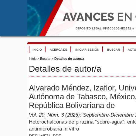
INICIO
ACERCA DE
INICIAR SESIÓN
BUSCAR
ACTU
Inicio
>
Buscar
>
Detalles de autor/a
Detalles de autor/a
Alvarado Méndez, Izaflor, Univ
Autónoma de Tabasco, México,
República Bolivariana de
Vol. 20, Núm. 3 (2025): Septiembre-Diciembre
Heterochalconas de pirazina “sobre-agua”: enfo
antimicrobiana in vitro
RESUMEN
PDF