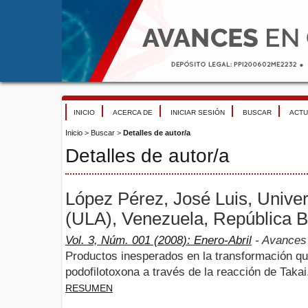
INICIO
ACERCA DE
INICIAR SESIÓN
BUSCAR
ACTU
Inicio
>
Buscar
>
Detalles de autor/a
Detalles de autor/a
López Pérez, José Luis, Unive
(ULA), Venezuela, República B
Vol. 3, Núm. 001 (2008): Enero-Abril
- Avances 
Productos inesperados en la transformación qu
podofilotoxona a través de la reacción de Takai
RESUMEN