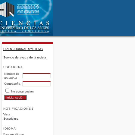
OPEN JOURNAL SYSTEMS
Servicio de ayuda de la revista
USUARIO/A
Nombre de
usuario/a
Contraseña
No cerrar sesión
NOTIFICACIONES
Vista
Suscribirse
IDIOMA
Escoge idioma