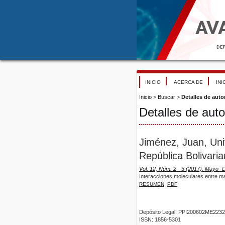
INICIO
ACERCA DE
INI
Inicio
>
Buscar
>
Detalles de auto
Detalles de auto
Jiménez, Juan, Uni
República Bolivari
Vol. 12, Núm. 2 - 3 (2017): Mayo- 
Interacciones moleculares entre m
RESUMEN
PDF
Depósito Legal: PPI200602ME2232
ISSN: 1856-5301