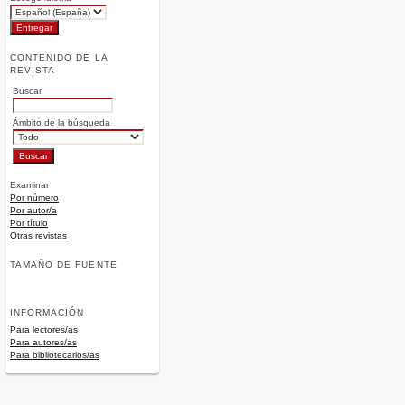
CONTENIDO DE LA
REVISTA
Buscar
Ámbito de la búsqueda
Examinar
Por número
Por autor/a
Por título
Otras revistas
TAMAÑO DE FUENTE
INFORMACIÓN
Para lectores/as
Para autores/as
Para bibliotecarios/as