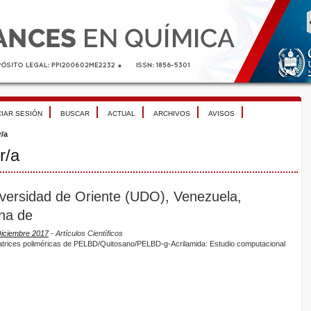
CIAR SESIÓN
BUSCAR
ACTUAL
ARCHIVOS
AVISOS
r/a
r/a
versidad de Oriente (UDO), Venezuela,
ana de
Diciembre 2017
- Artículos Científicos
atrices poliméricas de PELBD/Quitosano/PELBD-g-Acrilamida: Estudio computacional