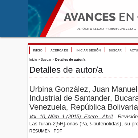
INICIO
ACERCA DE
INICIAR SESIÓN
BUSCAR
ACTU
Inicio
>
Buscar
>
Detalles de autor/a
Detalles de autor/a
Urbina González, Juan Manuel
Industrial de Santander, Buc
Venezuela, República Bolivari
Vol. 10, Núm. 1 (2015): Enero - Abril
- Revisión 
Las furan-2[5H]-onas (?a,ß-butenolidas), su pr
RESUMEN
PDF