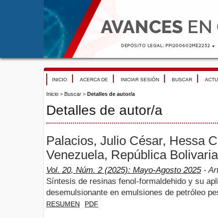
INICIO
ACERCA DE
INICIAR SESIÓN
BUSCAR
ACTU
Inicio
>
Buscar
>
Detalles de autor/a
Detalles de autor/a
Palacios, Julio César, Hessa 
Venezuela, República Bolivari
Vol. 20, Núm. 2 (2025): Mayo-Agosto 2025
- Ar
Síntesis de resinas fenol-formaldehido y su ap
desemulsionante en emulsiones de petróleo pe
RESUMEN
PDF