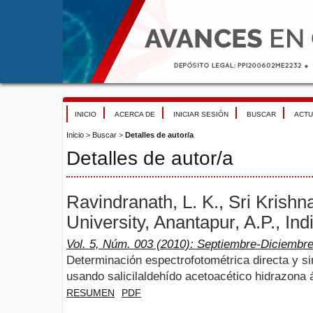
INICIO
ACERCA DE
INICIAR SESIÓN
BUSCAR
ACTU
Inicio
>
Buscar
>
Detalles de autor/a
Detalles de autor/a
Ravindranath, L. K., Sri Krish
University, Anantapur, A.P., Indi
Vol. 5, Núm. 003 (2010): Septiembre-Diciembr
Determinación espectrofotométrica directa y sim
usando salicilaldehído acetoacético hidrazona 
RESUMEN
PDF