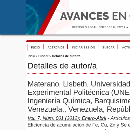
INICIO
ACERCA DE
INICIAR SESIÓN
BUSCAR
ACTU
Inicio
>
Buscar
>
Detalles de autor/a
Detalles de autor/a
Materano, Lisbeth, Universida
Experimental Politécnica (UN
Ingeniería Química, Barquisime
Venezuela., Venezuela, Repúbl
Vol. 7, Núm. 001 (2012): Enero-Abril
- Artículos
Eficiencia de acumulación de Fe, Cu, Zn y Se e