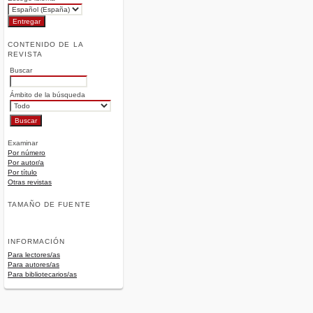
CONTENIDO DE LA
REVISTA
Buscar
Ámbito de la búsqueda
Examinar
Por número
Por autor/a
Por título
Otras revistas
TAMAÑO DE FUENTE
INFORMACIÓN
Para lectores/as
Para autores/as
Para bibliotecarios/as