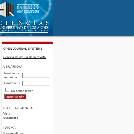
OPEN JOURNAL SYSTEMS
Servicio de ayuda de la revista
USUARIO/A
Nombre de
usuario/a
Contraseña
No cerrar sesión
NOTIFICACIONES
Vista
Suscribirse
IDIOMA
Escoge idioma