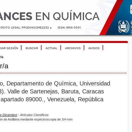
CIAR SESIÓN
BUSCAR
ACTUAL
ARCHIVOS
AVISOS
r/a
r/a
zo, Departamento de Química, Universidad
). Valle de Sartenejas, Baruta, Caracas
apartado 89000., Venezuela, República
re-Diciembre
- Artículos Científicos
sión de Astilbina mediante espectroscopia de 1H-rmn