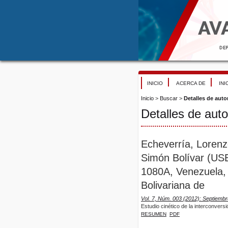
INICIO
ACERCA DE
INI
Inicio
>
Buscar
>
Detalles de auto
Detalles de auto
Echeverría, Loren
Simón Bolívar (USB
1080A, Venezuela, 
Bolivariana de
Vol. 7, Núm. 003 (2012): Septiemb
Estudio cinético de la interconver
RESUMEN
PDF