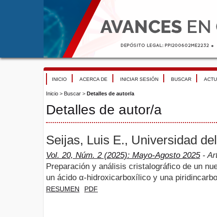
INICIO
ACERCA DE
INICIAR SESIÓN
BUSCAR
ACTU
Inicio
>
Buscar
>
Detalles de autor/a
Detalles de autor/a
Seijas, Luis E., Universidad d
Vol. 20, Núm. 2 (2025): Mayo-Agosto 2025
- Ar
Preparación y análisis cristalográfico de un n
un ácido α-hidroxicarboxílico y una piridincar
RESUMEN
PDF