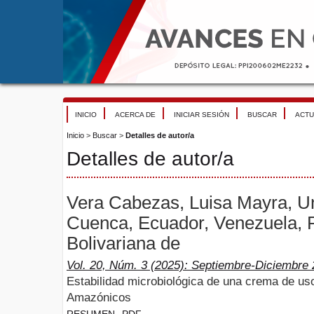
INICIO
ACERCA DE
INICIAR SESIÓN
BUSCAR
ACTU
Inicio
>
Buscar
>
Detalles de autor/a
Detalles de autor/a
Vera Cabezas, Luisa Mayra, U
Cuenca, Ecuador, Venezuela, 
Bolivariana de
Vol. 20, Núm. 3 (2025): Septiembre-Diciembre
Estabilidad microbiológica de una crema de us
Amazónicos
RESUMEN
PDF