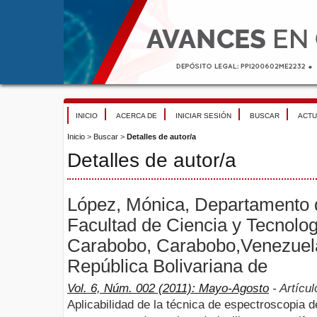
INICIO
ACERCA DE
INICIAR SESIÓN
BUSCAR
ACTU
Inicio
>
Buscar
>
Detalles de autor/a
Detalles de autor/a
López, Mónica, Departamento 
Facultad de Ciencia y Tecnolog
Carabobo, Carabobo,Venezuela
República Bolivariana de
Vol. 6, Núm. 002 (2011): Mayo-Agosto
- Artícul
Aplicabilidad de la técnica de espectroscopia de