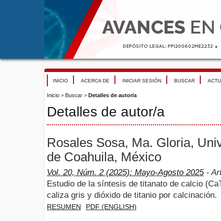
INICIO
ACERCA DE
INICIAR SESIÓN
BUSCAR
ACTU
Inicio
>
Buscar
>
Detalles de autor/a
Detalles de autor/a
Rosales Sosa, Ma. Gloria, Un
de Coahuila, México
Vol. 20, Núm. 2 (2025): Mayo-Agosto 2025
- Ar
Estudio de la síntesis de titanato de calcio (Ca
caliza gris y dióxido de titanio por calcinación.
RESUMEN
PDF (ENGLISH)