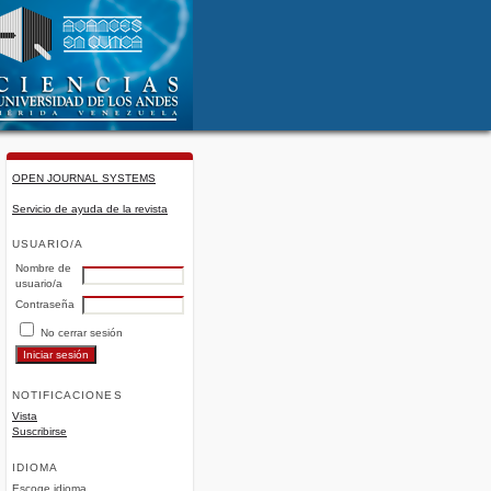
OPEN JOURNAL SYSTEMS
Servicio de ayuda de la revista
USUARIO/A
Nombre de
usuario/a
Contraseña
No cerrar sesión
NOTIFICACIONES
Vista
Suscribirse
IDIOMA
Escoge idioma