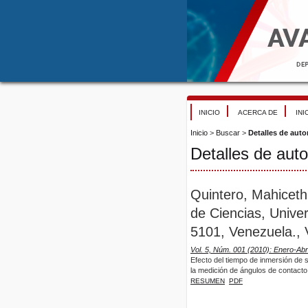
INICIO
ACERCA DE
INI
Inicio
>
Buscar
>
Detalles de auto
Detalles de auto
Quintero, Mahiceth,
de Ciencias, Unive
5101, Venezuela., 
Vol. 5, Núm. 001 (2010): Enero-Abri
Efecto del tiempo de inmersión de 
la medición de ángulos de contacto
RESUMEN
PDF