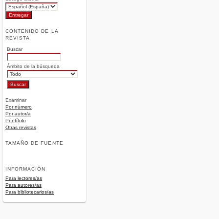
CONTENIDO DE LA
REVISTA
Buscar
Ámbito de la búsqueda
Examinar
Por número
Por autor/a
Por título
Otras revistas
TAMAÑO DE FUENTE
INFORMACIÓN
Para lectores/as
Para autores/as
Para bibliotecarios/as