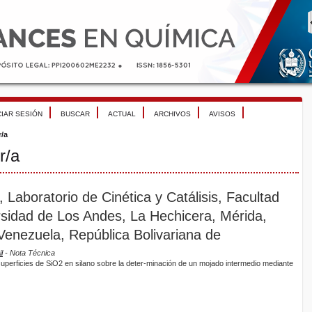
CIAR SESIÓN
BUSCAR
ACTUAL
ARCHIVOS
AVISOS
r/a
r/a
 Laboratorio de Cinética y Catálisis, Facultad
rsidad de Los Andes, La Hechicera, Mérida,
Venezuela, República Bolivariana de
l
- Nota Técnica
superficies de SiO2 en silano sobre la deter-minación de un mojado intermedio mediante