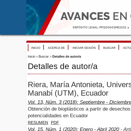
INICIO
ACERCA DE
INICIAR SESIÓN
BUSCAR
ACTU
Inicio
>
Buscar
>
Detalles de autor/a
Detalles de autor/a
Riera, María Antonieta, Univer
Manabí (UTM), Ecuador
Vol. 13, Núm. 3 (2018): Septiembre - Diciembr
Obtención de bioplásticos a partir de desechos
potencialidades en Ecuador
RESUMEN
PDF
Vol. 15, Núm. 1 (2020): Enero - Abril 2020
- Art