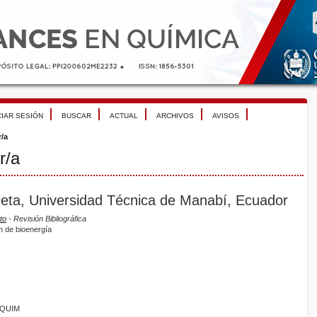
CIAR SESIÓN
BUSCAR
ACTUAL
ARCHIVOS
AVISOS
r/a
r/a
ieta, Universidad Técnica de Manabí, Ecuador
to
- Revisión Bibliográfica
n de bioenergía
ANQUIM