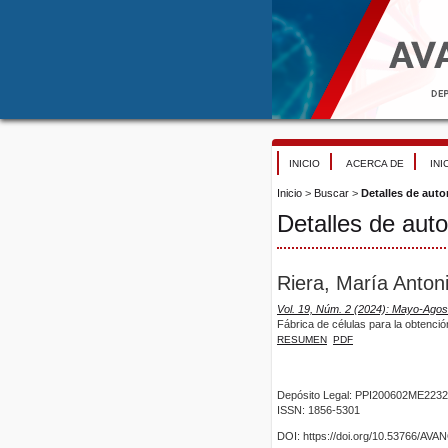
INICIO
ACERCA DE
INI
Inicio
>
Buscar
>
Detalles de auto
Detalles de auto
Riera, María Anton
Vol. 19, Núm. 2 (2024): Mayo-Agos
Fábrica de células para la obtenció
RESUMEN
PDF
Depósito Legal: PPI200602ME2232
ISSN: 1856-5301
DOI: https://doi.org/10.53766/AV