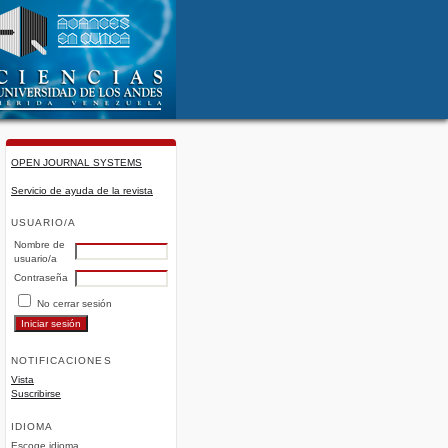
OPEN JOURNAL SYSTEMS
Servicio de ayuda de la revista
USUARIO/A
Nombre de
usuario/a
Contraseña
No cerrar sesión
NOTIFICACIONES
Vista
Suscribirse
IDIOMA
Escoge idioma