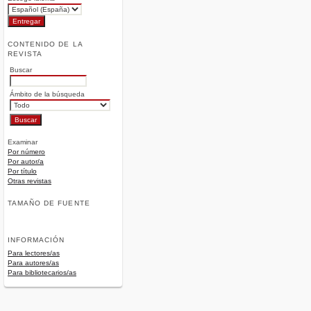
CONTENIDO DE LA
REVISTA
Buscar
Ámbito de la búsqueda
Examinar
Por número
Por autor/a
Por título
Otras revistas
TAMAÑO DE FUENTE
INFORMACIÓN
Para lectores/as
Para autores/as
Para bibliotecarios/as