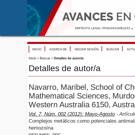
INICIO
ACERCA DE
INICIAR SESIÓN
BUSCAR
ACTU
Inicio
>
Buscar
>
Detalles de autor/a
Detalles de autor/a
Navarro, Maribel, School of C
Mathematical Sciences, Murdoc
Western Australia 6150, Austral
Vol. 7, Núm. 002 (2012): Mayo-Agosto
- Artícul
Complejos metálicos como potenciales antimal
hemozoína
RESUMEN
PDF