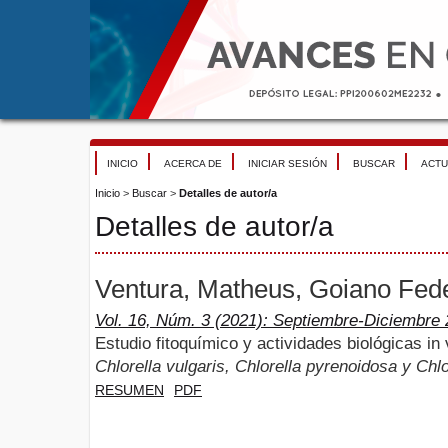
INICIO
ACERCA DE
INICIAR SESIÓN
BUSCAR
ACTU
Inicio
>
Buscar
>
Detalles de autor/a
Detalles de autor/a
Ventura, Matheus, Goiano Federa
Vol. 16, Núm. 3 (2021): Septiembre-Diciembre
Estudio fitoquímico y actividades biológicas in 
Chlorella vulgaris, Chlorella pyrenoidosa y Chl
RESUMEN
PDF