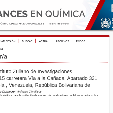
CIAR SESIÓN
BUSCAR
ACTUAL
ARCHIVOS
AVISOS
r/a
r/a
ituto Zuliano de Investigaciones
15 carretera Vía a la Cañada, Apartado 331,
la., Venezuela, República Bolivariana de
re-Diciembre
- Artículos Científicos
d catalítica para la oxidación de metano de catalizadores de Pd soportados sobre