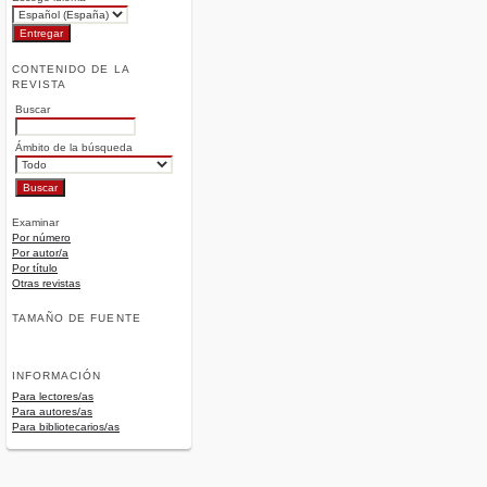
CONTENIDO DE LA
REVISTA
Buscar
Ámbito de la búsqueda
Examinar
Por número
Por autor/a
Por título
Otras revistas
TAMAÑO DE FUENTE
INFORMACIÓN
Para lectores/as
Para autores/as
Para bibliotecarios/as