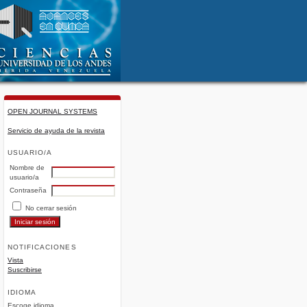
OPEN JOURNAL SYSTEMS
Servicio de ayuda de la revista
USUARIO/A
Nombre de
usuario/a
Contraseña
No cerrar sesión
NOTIFICACIONES
Vista
Suscribirse
IDIOMA
Escoge idioma