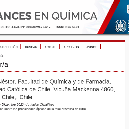
CIAR SESIÓN
BUSCAR
ACTUAL
ARCHIVOS
AVISOS
r/a
r/a
éstor, Facultad de Química y de Farmacia,
idad Católica de Chile, Vicuña Mackenna 4860,
Chile,, Chile
e- Diciembre 2022
- Artículos Científicos
s sobre las propiedades ópticas de la fase cristalina de rutilo