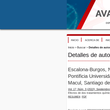
INICIO
ACERCA DE
INI
Inicio
>
Buscar
>
Detalles de auto
Detalles de auto
Escalona-Burgos, N
Pontificia Univers
Macul, Santiago de 
Vol. 17, Núm. 3 (2022): Septiembr
Efectos de dos tratamientos químico
RESUMEN
PDF