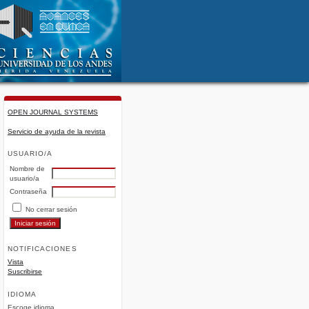
OPEN JOURNAL SYSTEMS
Servicio de ayuda de la revista
USUARIO/A
Nombre de
usuario/a
Contraseña
No cerrar sesión
NOTIFICACIONES
Vista
Suscribirse
IDIOMA
Escoge idioma