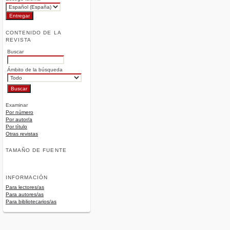
CONTENIDO DE LA
REVISTA
Buscar
Ámbito de la búsqueda
Examinar
Por número
Por autor/a
Por título
Otras revistas
TAMAÑO DE FUENTE
INFORMACIÓN
Para lectores/as
Para autores/as
Para bibliotecarios/as