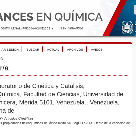
CIAR SESIÓN
BUSCAR
ACTUAL
ARCHIVOS
AVISOS
r/a
r/a
oratorio de Cinética y Catálisis,
ímica, Facultad de Ciencias, Universidad de
icera, Mérida 5101, Venezuela., Venezuela,
ana de
l
- Artículos Científicos
as propiedades fisicoquímicas del óxido mixto NiO/MgO-La2O3. Efecto de la variación de