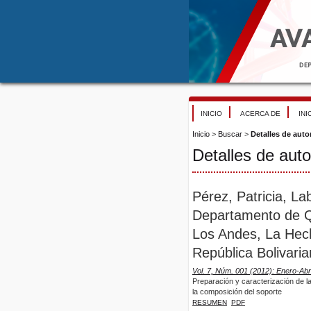
INICIO
ACERCA DE
INI
Inicio
>
Buscar
>
Detalles de auto
Detalles de auto
Pérez, Patricia, Lab
Departamento de Qu
Los Andes, La Hech
República Bolivari
Vol. 7, Núm. 001 (2012): Enero-Abri
Preparación y caracterización de l
la composición del soporte
RESUMEN
PDF