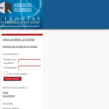
OPEN JOURNAL SYSTEMS
Servicio de ayuda de la revista
USUARIO/A
Nombre de
usuario/a
Contraseña
No cerrar sesión
NOTIFICACIONES
Vista
Suscribirse
IDIOMA
Escoge idioma