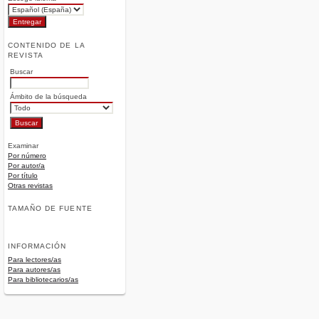
CONTENIDO DE LA
REVISTA
Buscar
Ámbito de la búsqueda
Examinar
Por número
Por autor/a
Por título
Otras revistas
TAMAÑO DE FUENTE
INFORMACIÓN
Para lectores/as
Para autores/as
Para bibliotecarios/as