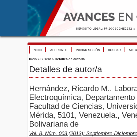
INICIO
ACERCA DE
INICIAR SESIÓN
BUSCAR
ACTU
Inicio
>
Buscar
>
Detalles de autor/a
Detalles de autor/a
Hernández, Ricardo M., Labora
Electroquímica, Departamento
Facultad de Ciencias, Univers
Mérida, 5101, Venezuela., Ven
Bolivariana de
Vol. 8, Núm. 003 (2013): Septiembre-Diciembr