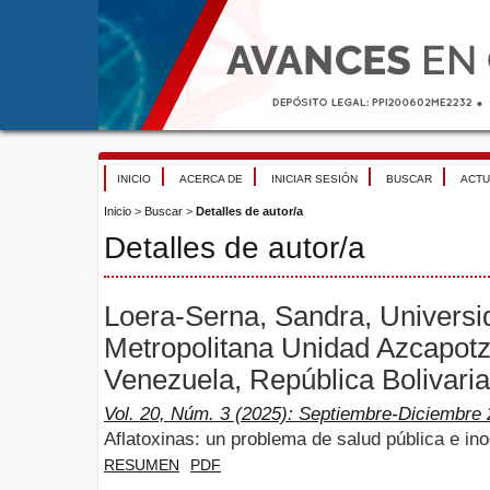
INICIO
ACERCA DE
INICIAR SESIÓN
BUSCAR
ACTU
Inicio
>
Buscar
>
Detalles de autor/a
Detalles de autor/a
Loera-Serna, Sandra, Univers
Metropolitana Unidad Azcapotz
Venezuela, República Bolivari
Vol. 20, Núm. 3 (2025): Septiembre-Diciembre
Aflatoxinas: un problema de salud pública e in
RESUMEN
PDF