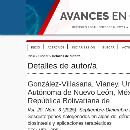
INICIO
ACERCA DE
INICIAR SESIÓN
BUSCAR
ACTU
Inicio
>
Buscar
>
Detalles de autor/a
Detalles de autor/a
González-Villasana, Vianey, U
Autónoma de Nuevo León, Méx
República Bolivariana de
Vol. 20, Núm. 3 (2025): Septiembre-Diciembre
Sesquiterpenos halogenados en algas del géner
biosíntesis y aplicaciones terapéuticas
RESUMEN
PDF