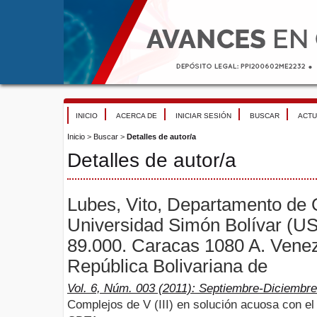
INICIO
ACERCA DE
INICIAR SESIÓN
BUSCAR
ACTU
Inicio
>
Buscar
>
Detalles de autor/a
Detalles de autor/a
Lubes, Vito, Departamento de 
Universidad Simón Bolívar (US
89.000. Caracas 1080 A. Venez
República Bolivariana de
Vol. 6, Núm. 003 (2011): Septiembre-Diciembre
Complejos de V (III) en solución acuosa con el