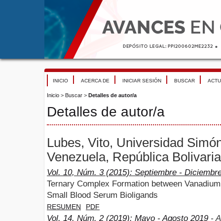
INICIO
ACERCA DE
INICIAR SESIÓN
BUSCAR
ACTU
Inicio
>
Buscar
>
Detalles de autor/a
Detalles de autor/a
Lubes, Vito, Universidad Simón
Venezuela, República Bolivari
Vol. 10, Núm. 3 (2015): Septiembre - Diciembr
Ternary Complex Formation between Vanadium(I
Small Blood Serum Bioligands
RESUMEN
PDF
Vol. 14, Núm. 2 (2019): Mayo - Agosto 2019
- A