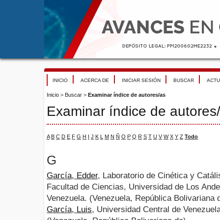
INICIO
ACERCA DE
INICIAR SESIÓN
BUSCAR
ACTU
Inicio
>
Buscar
>
Examinar índice de autores/as
Examinar índice de autores
A
B
C
D
E
F
G
H
I
J
K
L
M
N
Ñ
O
P
Q
R
S
T
U
V
W
X
Y
Z
Todo
G
García, Edder
, Laboratorio de Cinética y Catá
Facultad de Ciencias, Universidad de Los Ande
Venezuela. (Venezuela, República Bolivariana 
García, Luis
, Universidad Central de Venezuela