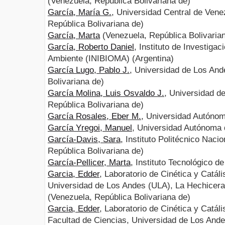
(Venezuela, República Bolivariana de)
García, María G.
, Universidad Central de Ven
República Bolivariana de)
García, Marta
(Venezuela, República Bolivaria
García, Roberto Daniel
, Instituto de Investiga
Ambiente (INIBIOMA) (Argentina)
García Lugo, Pablo J.
, Universidad de Los And
Bolivariana de)
García Molina, Luis Osvaldo J.
, Universidad d
República Bolivariana de)
García Rosales, Eber M.
, Universidad Autóno
García Yregoi, Manuel
, Universidad Autónoma 
García-Davis, Sara
, Instituto Politécnico Naci
República Bolivariana de)
García-Pellicer, Marta
, Instituto Tecnológico d
Garcia, Edder
, Laboratorio de Cinética y Catáli
Universidad de Los Andes (ULA), La Hechicera
(Venezuela, República Bolivariana de)
Garcia, Edder
, Laboratorio de Cinética y Catá
Facultad de Ciencias, Universidad de Los And