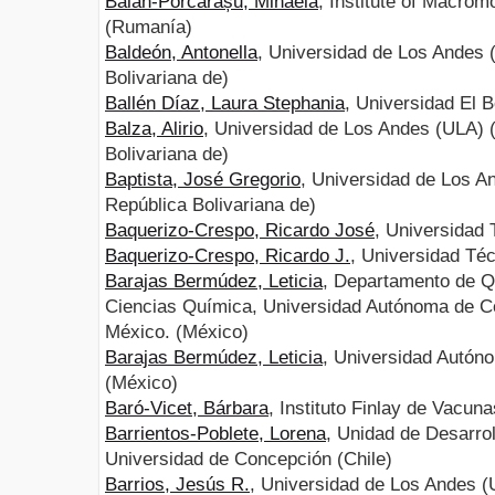
Balan-Porcărașu, Mihaela
, Institute of Macrom
(Rumanía)
Baldeón, Antonella
, Universidad de Los Andes 
Bolivariana de)
Ballén Díaz, Laura Stephania
, Universidad El 
Balza, Alirio
, Universidad de Los Andes (ULA) 
Bolivariana de)
Baptista, José Gregorio
, Universidad de Los A
República Bolivariana de)
Baquerizo-Crespo, Ricardo José
, Universidad
Baquerizo-Crespo, Ricardo J.
, Universidad Té
Barajas Bermúdez, Leticia
, Departamento de Q
Ciencias Química, Universidad Autónoma de Coah
México. (México)
Barajas Bermúdez, Leticia
, Universidad Autó
(México)
Baró-Vicet, Bárbara
, Instituto Finlay de Vacu
Barrientos-Poblete, Lorena
, Unidad de Desarrol
Universidad de Concepción (Chile)
Barrios, Jesús R.
, Universidad de Los Andes (