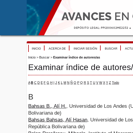
INICIO
ACERCA DE
INICIAR SESIÓN
BUSCAR
ACTU
Inicio
>
Buscar
>
Examinar índice de autores/as
Examinar índice de autores
A
B
C
D
E
F
G
H
I
J
K
L
M
N
Ñ
O
P
Q
R
S
T
U
V
W
X
Y
Z
Todo
B
Bahsas B., Alí H.
, Universidad de Los Andes (
Bolivariana de)
Bahsas Bahsas, Alí Hasan
, Universidad de Lo
República Bolivariana de)