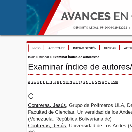
INICIO
ACERCA DE
INICIAR SESIÓN
BUSCAR
ACTU
Inicio
>
Buscar
>
Examinar índice de autores/as
Examinar índice de autores
A
B
C
D
E
F
G
H
I
J
K
L
M
N
Ñ
O
P
Q
R
S
T
U
V
W
X
Y
Z
Todo
C
Contreras, Jesús
, Grupo de Polímeros ULA, D
Facultad de Ciencias, Universidad de los Ande
(Venezuela, República Bolivariana de)
Contreras, Jesús
, Universidad de Los Andes (