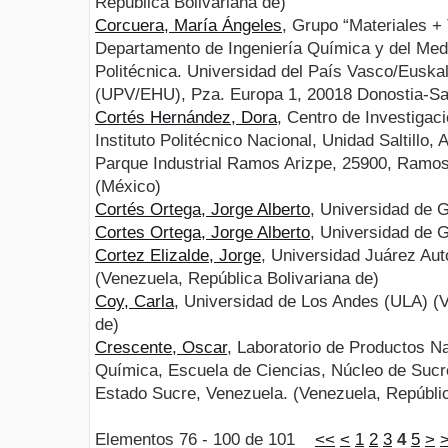
República Bolivariana de)
Corcuera, María Ángeles
, Grupo “Materiales +
Departamento de Ingeniería Química y del Med
Politécnica. Universidad del País Vasco/Euskal
(UPV/EHU), Pza. Europa 1, 20018 Donostia-Sa
Cortés Hernández, Dora
, Centro de Investigac
Instituto Politécnico Nacional, Unidad Saltillo, 
Parque Industrial Ramos Arizpe, 25900, Ramos
(México)
Cortés Ortega, Jorge Alberto
, Universidad de 
Cortes Ortega, Jorge Alberto
, Universidad de G
Cortez Elizalde, Jorge
, Universidad Juárez Au
(Venezuela, República Bolivariana de)
Coy, Carla
, Universidad de Los Andes (ULA) (V
de)
Crescente, Oscar
, Laboratorio de Productos N
Química, Escuela de Ciencias, Núcleo de Sucre
Estado Sucre, Venezuela. (Venezuela, Repúblic
Elementos 76 - 100 de 101
<<
<
1
2
3
4
5
>