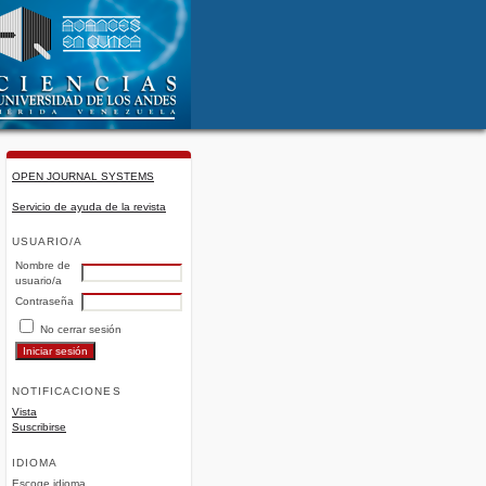
OPEN JOURNAL SYSTEMS
Servicio de ayuda de la revista
USUARIO/A
Nombre de
usuario/a
Contraseña
No cerrar sesión
NOTIFICACIONES
Vista
Suscribirse
IDIOMA
Escoge idioma