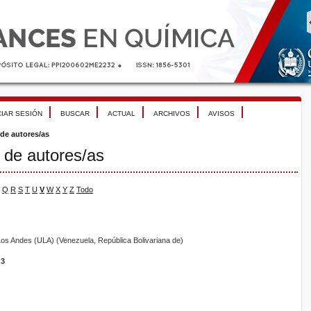
CIAR SESIÓN
BUSCAR
ACTUAL
ARCHIVOS
AVISOS
 de autores/as
 de autores/as
Q
R
S
T
U
V
W
X
Y
Z
Todo
Los Andes (ULA) (Venezuela, República Bolivariana de)
3