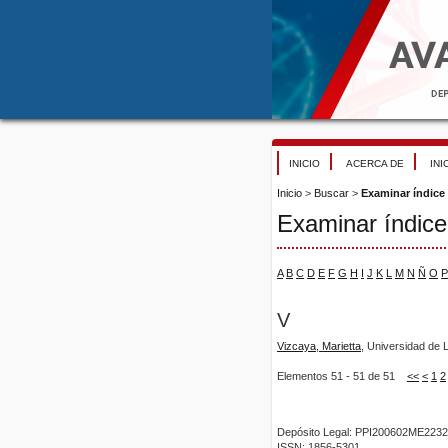
INICIO
ACERCA DE
INI
Inicio
>
Buscar
>
Examinar índice
Examinar índice
A
B
C
D
E
F
G
H
I
J
K
L
M
N
Ñ
O
P
V
Vizcaya, Marietta
, Universidad de 
Elementos 51 - 51 de 51
<<
<
1
2
Depósito Legal: PPI200602ME2232
ISSN: 1856-5301