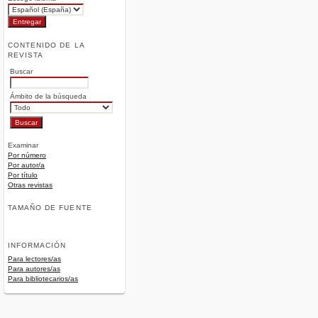
CONTENIDO DE LA
REVISTA
Buscar
Ámbito de la búsqueda
Examinar
Por número
Por autor/a
Por título
Otras revistas
TAMAÑO DE FUENTE
INFORMACIÓN
Para lectores/as
Para autores/as
Para bibliotecarios/as