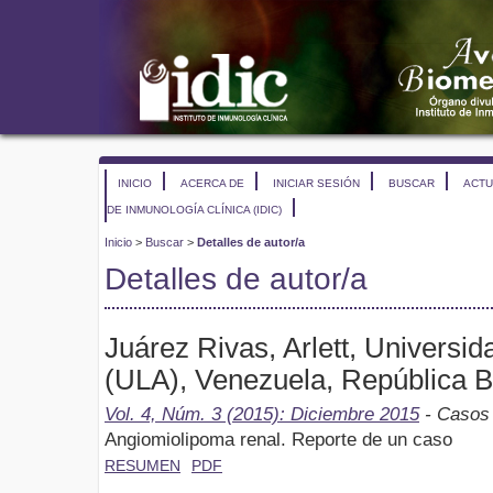
INICIO
ACERCA DE
INICIAR SESIÓN
BUSCAR
ACTU
DE INMUNOLOGÍA CLÍNICA (IDIC)
Inicio
>
Buscar
>
Detalles de autor/a
Detalles de autor/a
Juárez Rivas, Arlett, Universi
(ULA), Venezuela, República B
Vol. 4, Núm. 3 (2015): Diciembre 2015
- Casos 
Angiomiolipoma renal. Reporte de un caso
RESUMEN
PDF