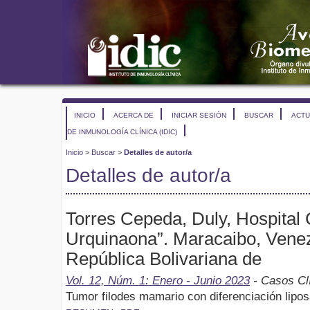
INICIO
ACERCA DE
INICIAR SESIÓN
BUSCAR
ACTU
DE INMUNOLOGÍA CLÍNICA (IDIC)
Inicio
>
Buscar
>
Detalles de autor/a
Detalles de autor/a
Torres Cepeda, Duly, Hospital 
Urquinaona”. Maracaibo, Vene
República Bolivariana de
Vol. 12, Núm. 1: Enero - Junio 2023
- Casos Cl
Tumor filodes mamario con diferenciación lip