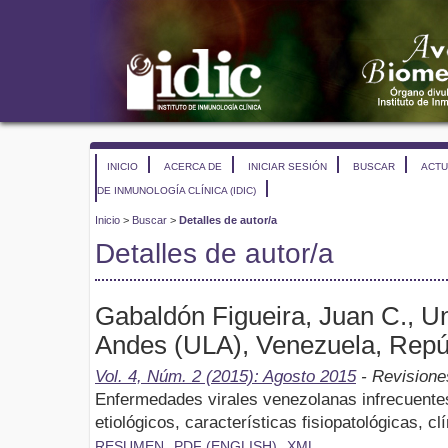
INICIO
ACERCA DE
INICIAR SESIÓN
BUSCAR
ACTU
DE INMUNOLOGÍA CLÍNICA (IDIC)
Inicio
>
Buscar
>
Detalles de autor/a
Detalles de autor/a
Gabaldón Figueira, Juan C., U
Andes (ULA), Venezuela, Repúb
Vol. 4, Núm. 2 (2015): Agosto 2015
- Revisione
Enfermedades virales venezolanas infrecuente
etiológicos, características fisiopatológicas, c
RESUMEN
PDF (ENGLISH)
XML