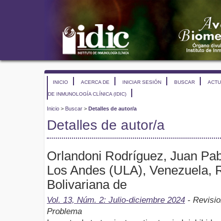
INICIO
ACERCA DE
INICIAR SESIÓN
BUSCAR
ACTU
DE INMUNOLOGÍA CLÍNICA (IDIC)
Inicio
>
Buscar
>
Detalles de autor/a
Detalles de autor/a
Orlandoni Rodríguez, Juan Pab
Los Andes (ULA), Venezuela, 
Bolivariana de
Vol. 13, Núm. 2: Julio-diciembre 2024
- Revisio
Problema