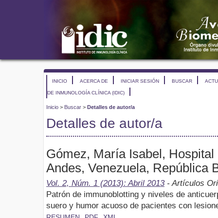
INICIO
ACERCA DE
INICIAR SESIÓN
BUSCAR
ACTU
DE INMUNOLOGÍA CLÍNICA (IDIC)
Inicio
>
Buscar
>
Detalles de autor/a
Detalles de autor/a
Gómez, María Isabel, Hospital 
Andes, Venezuela, República B
Vol. 2, Núm. 1 (2013): Abril 2013
- Artículos Or
Patrón de immunoblotting y niveles de anticue
suero y humor acuoso de pacientes con lesion
RESUMEN
PDF
XML