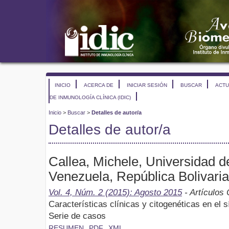
INICIO
ACERCA DE
INICIAR SESIÓN
BUSCAR
ACTU
DE INMUNOLOGÍA CLÍNICA (IDIC)
Inicio
>
Buscar
>
Detalles de autor/a
Detalles de autor/a
Callea, Michele, Universidad 
Venezuela, República Bolivari
Vol. 4, Núm. 2 (2015): Agosto 2015
- Artículos 
Características clínicas y citogenéticas en el
Serie de casos
RESUMEN
PDF
XML