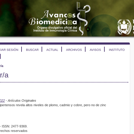
CIAR SESIÓN
BUSCAR
ACTUAL
ARCHIVOS
AVISOS
INSTITUTO
r/a
r/a
2022
- Artículos Originales
hipertensos revela altos niveles de plomo, cadmio y cobre, pero no de zinc
- ISSN: 2477-9369.
erechos reservados