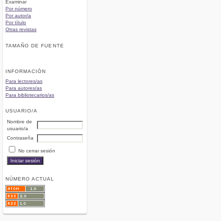
Examinar
Por número
Por autor/a
Por título
Otras revistas
TAMAÑO DE FUENTE
INFORMACIÓN
Para lectores/as
Para autores/as
Para bibliotecarios/as
USUARIO/A
Nombre de
usuario/a
Contraseña
No cerrar sesión
NÚMERO ACTUAL