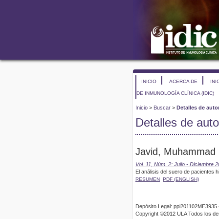
INICIO
ACERCA DE
INI
DE INMUNOLOGÍA CLÍNICA (IDIC)
Inicio
>
Buscar
>
Detalles de auto
Detalles de auto
Javid, Muhammad
Vol. 11, Núm. 2: Julio - Diciembre 
El análisis del suero de pacientes 
RESUMEN
PDF (ENGLISH)
Depósito Legal: ppi201102ME3935 
Copyright ©2012 ULA Todos los d