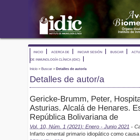
INICIO
ACERCA DE
INICIAR SESIÓN
BUSCAR
ACTU
DE INMUNOLOGÍA CLÍNICA (IDIC)
Inicio
>
Buscar
>
Detalles de autor/a
Detalles de autor/a
Gericke-Brumm, Peter, Hospita
Asturias. Alcalá de Henares. E
República Bolivariana de
Vol. 10, Núm. 1 (2021): Enero - Junio 2021
- Ca
Infarto omental primario idiopático como cau