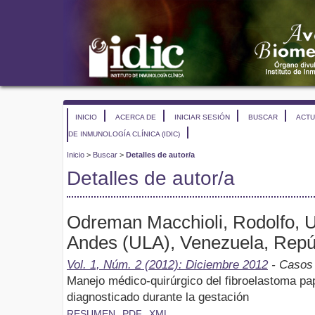
INICIO
ACERCA DE
INICIAR SESIÓN
BUSCAR
ACTU
DE INMUNOLOGÍA CLÍNICA (IDIC)
Inicio
>
Buscar
>
Detalles de autor/a
Detalles de autor/a
Odreman Macchioli, Rodolfo, U
Andes (ULA), Venezuela, Repúb
Vol. 1, Núm. 2 (2012): Diciembre 2012
- Casos 
Manejo médico-quirúrgico del fibroelastoma papi
diagnosticado durante la gestación
RESUMEN
PDF
XML