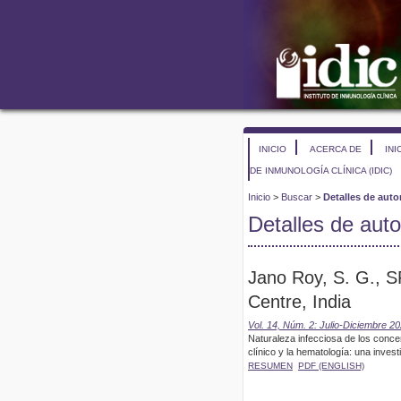
INICIO
ACERCA DE
INI
DE INMUNOLOGÍA CLÍNICA (IDIC)
Inicio
>
Buscar
>
Detalles de auto
Detalles de auto
Jano Roy, S. G., S
Centre, India
Vol. 14, Núm. 2: Julio-Diciembre 2
Naturaleza infecciosa de los concen
clínico y la hematología: una investi
RESUMEN
PDF (ENGLISH)