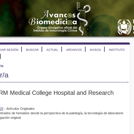
CIAR SESIÓN
BUSCAR
ACTUAL
ARCHIVOS
AVISOS
INSTITUTO
r/a
r/a
RM Medical College Hospital and Research
025
- Artículos Originales
trados de hematíes desde la perspectiva de la patología, la tecnología de laboratorio
gación original