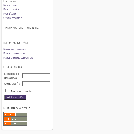
Examinar
Por número
Por autor/a
Por título
Otras revistas
TAMAÑO DE FUENTE
INFORMACIÓN
Para lectores/as
Para autores/as
Para bibliotecarios/as
USUARIO/A
Nombre de
usuario/a
Contraseña
No cerrar sesión
NÚMERO ACTUAL