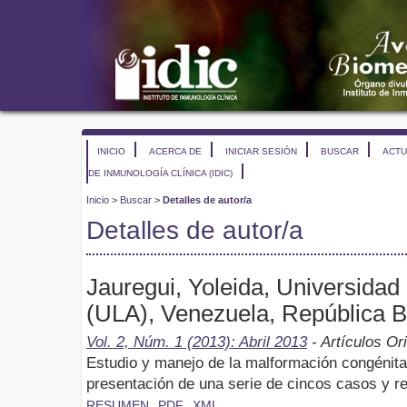
INICIO
ACERCA DE
INICIAR SESIÓN
BUSCAR
ACTU
DE INMUNOLOGÍA CLÍNICA (IDIC)
Inicio
>
Buscar
>
Detalles de autor/a
Detalles de autor/a
Jauregui, Yoleida, Universida
(ULA), Venezuela, República B
Vol. 2, Núm. 1 (2013): Abril 2013
- Artículos Or
Estudio y manejo de la malformación congénita
presentación de una serie de cincos casos y rev
RESUMEN
PDF
XML