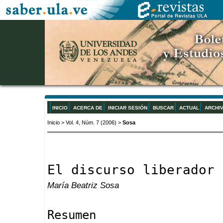
INICIO
ACERCA DE
INICIAR SESIÓN
BUSCAR
ACTUAL
ARCHI
Inicio
>
Vol. 4, Núm. 7 (2006)
>
Sosa
El discurso liberador 
María Beatriz Sosa
Resumen