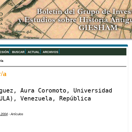
SESIÓN
BUSCAR
ACTUAL
ARCHIVOS
r/a
r/a
guez, Aura Coromoto, Universidad
ULA), Venezuela, República
o 2004
- Artículos