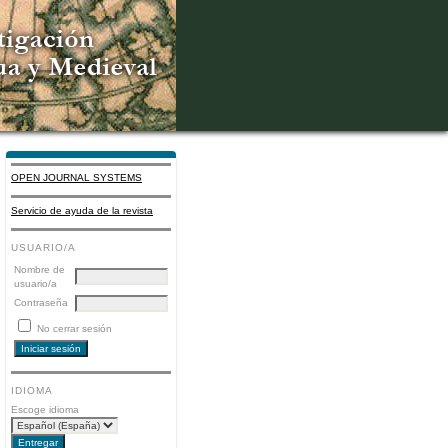
OPEN JOURNAL SYSTEMS
Servicio de ayuda de la revista
USUARIO/A
Nombre de
usuario/a
Contraseña
No cerrar sesión
IDIOMA
Escoge idioma