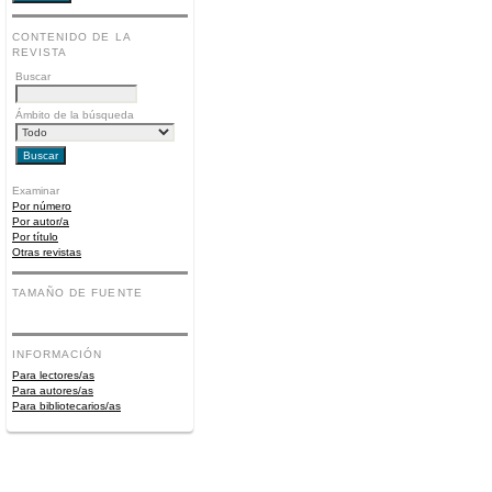
CONTENIDO DE LA
REVISTA
Buscar
Ámbito de la búsqueda
Examinar
Por número
Por autor/a
Por título
Otras revistas
TAMAÑO DE FUENTE
INFORMACIÓN
Para lectores/as
Para autores/as
Para bibliotecarios/as