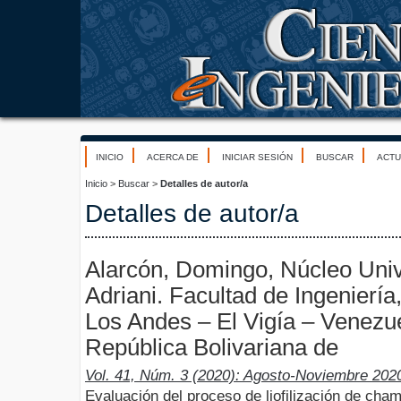
INICIO
ACERCA DE
INICIAR SESIÓN
BUSCAR
ACTU
Inicio
>
Buscar
>
Detalles de autor/a
Detalles de autor/a
Alarcón, Domingo, Núcleo Unive
Adriani. Facultad de Ingeniería
Los Andes – El Vigía – Venezu
República Bolivariana de
Vol. 41, Núm. 3 (2020): Agosto-Noviembre 202
Evaluación del proceso de liofilización de ch