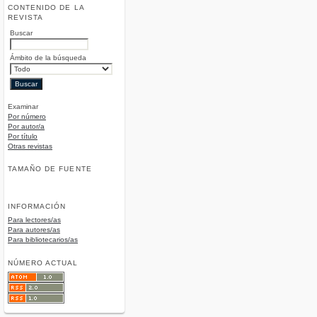
CONTENIDO DE LA
REVISTA
Buscar
Ámbito de la búsqueda
Examinar
Por número
Por autor/a
Por título
Otras revistas
TAMAÑO DE FUENTE
INFORMACIÓN
Para lectores/as
Para autores/as
Para bibliotecarios/as
NÚMERO ACTUAL