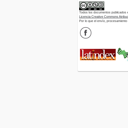
Todos los documentos publicados en
Licencia Creative Commons Atribuci
Por lo que el envío, procesamiento y