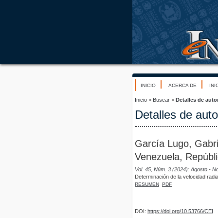
INICIO
ACERCA DE
INI
Inicio
>
Buscar
>
Detalles de auto
Detalles de auto
García Lugo, Gabri
Venezuela, Repúbli
Vol. 45, Núm. 3 (2024): Agosto - 
Determinación de la velocidad radia
RESUMEN
PDF
DOI:
https://doi.org/10.53766/CEI