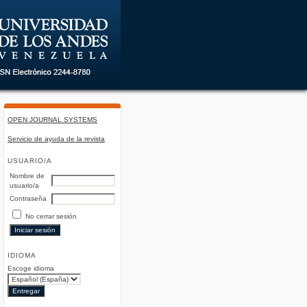
OPEN JOURNAL SYSTEMS
Servicio de ayuda de la revista
USUARIO/A
Nombre de
usuario/a
Contraseña
No cerrar sesión
IDIOMA
Escoge idioma