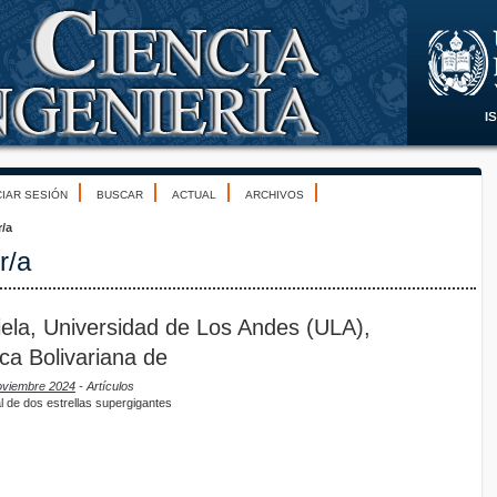
CIAR SESIÓN
BUSCAR
ACTUAL
ARCHIVOS
r/a
r/a
ela, Universidad de Los Andes (ULA),
ca Bolivariana de
Noviembre 2024
- Artículos
l de dos estrellas supergigantes